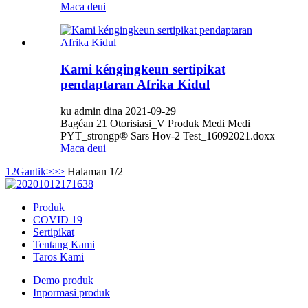
Maca deui
Kami kéngingkeun sertipikat
pendaptaran Afrika Kidul
ku admin dina 2021-09-29
Bagéan 21 Otorisiasi_V Produk Medi Medi
PYT_strongp® Sars Hov-2 Test_16092021.doxx
Maca deui
1
2
Gantik>
>>
Halaman 1/2
Produk
COVID 19
Sertipikat
Tentang Kami
Taros Kami
Demo produk
Inpormasi produk