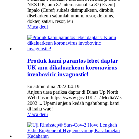
NESTIK, anu 87 internasional ka 87) Event)
Inpalo (Curef) suksés disimpulkeun, dirobih,
disebarkeun sajumlah umum, resor, dokums,
dokter, satisu, resor, ieu
Maca deui
Produk kami parantos lebet daptar
UK anu dikaluarkeun koronavirus
invoboviric invagnostic!
ku admin dina 2022-04-19
Anjeun tiasa pariksa daptar di Dinas Up North
Wéb Pasar: https: //www.gov.UK /.../ MediaWe-
2002 ... Upami anjeun kedah ngahubungi kami
di iraha waé!
Maca deui