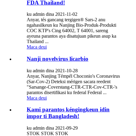
FDA Thailand!
ku admin dina 2021-11-02
Anyar, tés gancang tergigen® Sars-2 anu
ngahasilkeun ku Nanjing Bio-Produk-Produkti
COC KTP's Cing 64002, T 64001, sareng
ayeuna parantos aya disatujuan pikeun asup ka
Thailand ...
Maca deui
Nanji novelvirus licarbio
ku admin dina 2021-10-28
Anyar, Nanjing Témpél Choconio's Coronavirus
(Sar-Cov-2) Deteksi mérigen sacara reedent
"Sarsange-Coverstang-CTR-CTR-Cov-CTR-'s
parantos disertifikasi ku federal Federal ...
Maca deui
Kami parantos kéngingkeun idin
impor ti Bangladesh!
ku admin dina 2021-09-29
STOK STOK STOK