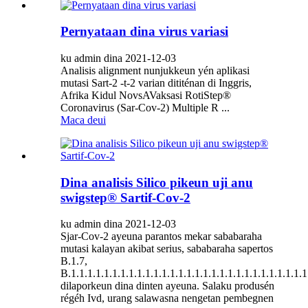
Pernyataan dina virus variasi
ku admin dina 2021-12-03
Analisis alignment nunjukkeun yén aplikasi
mutasi Sart-2 -t-2 varian dititénan di Inggris,
Afrika Kidul NovsAVaksasi RotiStep®
Coronavirus (Sar-Cov-2) Multiple R ...
Maca deui
Dina analisis Silico pikeun uji anu
swigstep® Sartif-Cov-2
ku admin dina 2021-12-03
Sjar-Cov-2 ayeuna parantos mekar sababaraha
mutasi kalayan akibat serius, sababaraha sapertos
B.1.7,
B.1.1.1.1.1.1.1.1.1.1.1.1.1.1.1.1.1.1.1.1.1.1.1.1.1.1.1.1.1
dilaporkeun dina dinten ayeuna. Salaku produsén
régéh Ivd, urang salawasna nengetan pembegnen