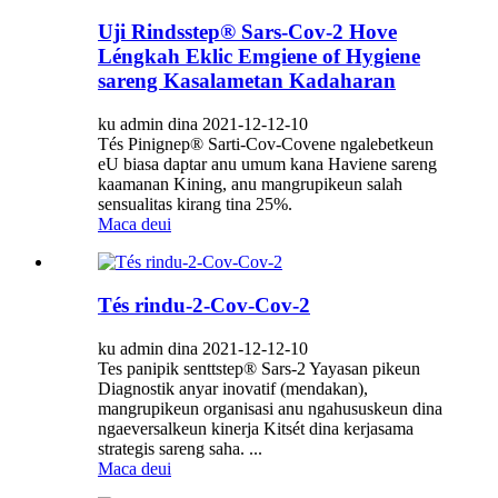
Uji Rindsstep® Sars-Cov-2 Hove
Léngkah Eklic Emgiene of Hygiene
sareng Kasalametan Kadaharan
ku admin dina 2021-12-12-10
Tés Pinignep® Sarti-Cov-Covene ngalebetkeun
eU biasa daptar anu umum kana Haviene sareng
kaamanan Kining, anu mangrupikeun salah
sensualitas kirang tina 25%.
Maca deui
Tés rindu-2-Cov-Cov-2
ku admin dina 2021-12-12-10
Tes panipik senttstep® Sars-2 Yayasan pikeun
Diagnostik anyar inovatif (mendakan),
mangrupikeun organisasi anu ngahususkeun dina
ngaeversalkeun kinerja Kitsét dina kerjasama
strategis sareng saha. ...
Maca deui