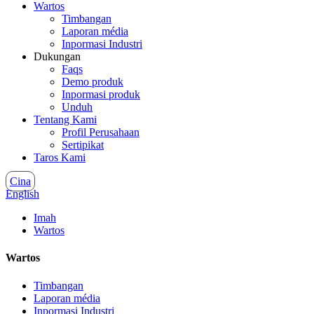
Wartos
Timbangan
Laporan média
Inpormasi Industri
Dukungan
Faqs
Demo produk
Inpormasi produk
Unduh
Tentang Kami
Profil Perusahaan
Sertipikat
Taros Kami
Cina
English
Imah
Wartos
Wartos
Timbangan
Laporan média
Inpormasi Industri