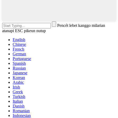
Pencét lebet kanggo milarian
atanapi ESC pikeun nutup
English
Chinese
French
German
Portuguese
Spanish
Russian
Japanese
Korean
Arabic
Irish
Greek
Turkish
Italian
Danish
Romanian
Indonesian