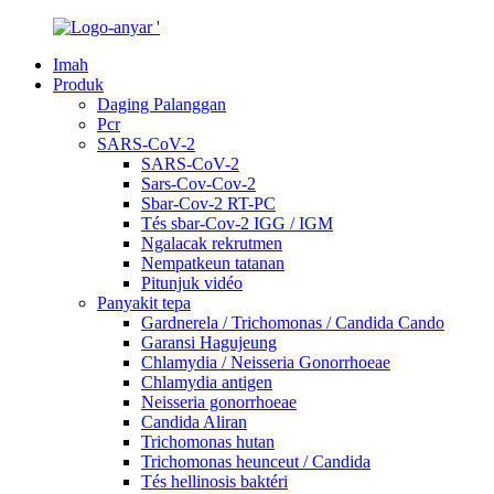
Imah
Produk
Daging Palanggan
Pcr
SARS-CoV-2
SARS-CoV-2
Sars-Cov-Cov-2
Sbar-Cov-2 RT-PC
Tés sbar-Cov-2 IGG / IGM
Ngalacak rekrutmen
Nempatkeun tatanan
Pitunjuk vidéo
Panyakit tepa
Gardnerela / Trichomonas / Candida Cando
Garansi Hagujeung
Chlamydia / Neisseria Gonorrhoeae
Chlamydia antigen
Neisseria gonorrhoeae
Candida Aliran
Trichomonas hutan
Trichomonas heunceut / Candida
Tés hellinosis baktéri