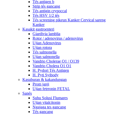
Tés antigen b
Strip tés gancang
Tés antigin crypoccal
Tés HSV 1/2 tés
Tés screening pikeun Kanker Cervical sareng
Kanker
Kasakit gastroenteri
Giardivia lamblia
Rotor / adenovirus / adenovirus
Ujian Adenovirus
Ujian rotora
Tés salmonella
Ujian salmonella
Vandrio Cholerae O1 / O139
Vandrio Cholera O1 O1
H. Pydori Tés Antigen
H. Pyti Syibody
Kasuburan & kakandungan
Prom janji
Ujian fetrronin FETAL
Sanés
Suhu Solusi Flumares
Ujian vitalcitonin
Ngajaga tes gancang
Tés gancang