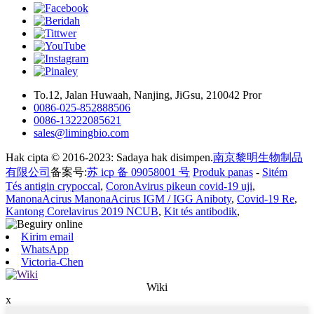
To.12, Jalan Huwaah, Nanjing, JiGsu, 210042 Pror
0086-025-852888506
0086-13222085621
sales@limingbio.com
Hak cipta © 2016-2023: Sadaya hak disimpen.
南京黎明生物制品
有限公司
备案号:
苏 icp 备 09058001 号
Produk panas
-
Sitém
Tés antigin crypoccal
,
CoronAvirus pikeun covid-19 uji
,
ManonaAcirus ManonaAcirus IGM / IGG Aniboty
,
Covid-19 Re
,
Kantong Corelavirus 2019 NCUB
,
Kit tés antibodik
,
Kirim email
WhatsApp
Victoria-Chen
Wiki
x