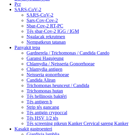
Pcr
SARS-CoV-2
SARS-CoV-2
Sars-Cov-Cov-2
Sbar-Cov-2 RT-PC
Tés sbar-Cov-2 IGG / IGM
Ngalacak rekrutmen
Nempatkeun tatanan
Panyakit tepa
Gardnerela / Trichomonas / Candida Cando
Garansi Hagujeung
Chlamydia / Neisseria Gonorrhoeae
Chlamydia antigen
Neisseria gonorrhoeae
Candida Aliran
Trichomonas heunceut / Candida
Trichomonas hutan
Tés hellinosis baktéri
Tés antigen b
Strip tés gancang
Tés antigin crypoccal
Tés HSV 1/2 tés
Tés screening pikeun Kanker Cervical sareng Kanker
Kasakit gastroenteri
Giardivia lamblia