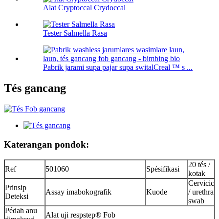
Alat Cryptoccal Crydoccal
Tester Salmella Rasa
Pabrik jarami supa pajar supa switalCreal ™ s ...
Tés gancang
Katerangan pondok:
20 tés /
Ref
501060
Spésifikasi
kotak
Cervicic
Prinsip
Assay imabokografik
Kuode
/ urethra
Deteksi
swab
Pédah anu
Alat uji respstep® Fob