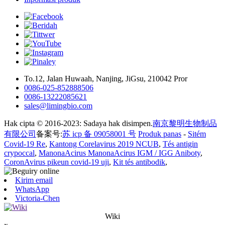
To.12, Jalan Huwaah, Nanjing, JiGsu, 210042 Pror
0086-025-852888506
0086-13222085621
sales@limingbio.com
Hak cipta © 2016-2023: Sadaya hak disimpen.
南京黎明生物制品
有限公司
备案号:
苏 icp 备 09058001 号
Produk panas
-
Sitém
Covid-19 Re
,
Kantong Corelavirus 2019 NCUB
,
Tés antigin
crypoccal
,
ManonaAcirus ManonaAcirus IGM / IGG Aniboty
,
CoronAvirus pikeun covid-19 uji
,
Kit tés antibodik
,
Kirim email
WhatsApp
Victoria-Chen
Wiki