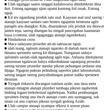
■ Ulah nganggo saatos tanggal kadaluwarsa dituduhkeun dina
iket. Entong nganggo ujian upami kantong foil rusak. Entong
nguji.
■ Kit ieu ngandung produk sato asal. Kaayaan asal usul sareng /
atanapi kaayaan sanitasi sato henteu ngajamin henteuna agén
patogén anu diangkat. Kitu, disarankeun yén produk ieu dirawat
janten tepa, sareng ditangan ku ningali pancegahan kaamanan
biasa (contona, ulah ngaganggu atanapi ngambekan).
■ Hindarkeun cross
■ Maca sadayana prosedur ati-ati sateuacan nguji.
■ ulah tuang, nginum atanapi ngaroko di daérah naon waé
dimana spesimén sareng kit ditangani. Nanganan sadaya
spésimén saolah-olah ngandung agén tepa. Aténana ditetepkeun
panurunan ngalawan bahya mikrobakiaan sapanjang prosedur
sareng turutan prosedur standar pikeun peluangan pedaran anu
dijaga. Ngagem pakean pelindung sapertos jaket laboratorium,
sarung tangan sareng panyalindungan panon nalika spesimen
dieusian.
■ Nyegah énkawis diwangun natrium azide, anu tiasa meta
atanapi mingpin atanapi plumber tambaga pikeun ngabentuk
limbing logam berkelestual ngabelepan. Nalika pembuangan
spesimen énergi anu éncér atanapi conto anu sasinggang, sok
siram cai anu copious pikeun nyegah gedong Azide.
■ Ulah campur atanapi nyampur rékresi ti seueur pisan.