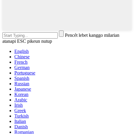
Pencét lebet kanggo milarian
atanapi ESC pikeun nutup
English
Chinese
French
German
Portuguese
Spanish
Russian
Japanese
Korean
Arabic
Irish
Greek
Turkish
Italian
Danish
Romanian