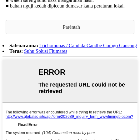
■ waten sareng suhu tiasa mangaruhan hasil.
■ bahan nguji kedah dipiceun dumasar kana peraturan lokal.
Paréntah
Sateuacanna:
Trichomonas / Candida Candbe Comgo Gancang
Teras:
Suhu Solusi Flumares