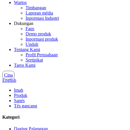
Wartos
Timbangan
Laporan média
Inpormasi Industri
Dukungan
Faqs
Demo produk
Inpormasi produk
Unduh
Tentang Kami
Profil Perusahaan
Sertipikat
Taros Kami
Cina
English
Imah
Produk
Sanés
Tés gancang
Kategori
Daging Palanggan