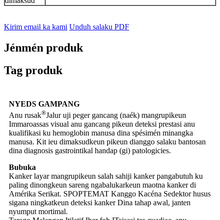
dimaksud
Kirim email ka kami
Unduh salaku PDF
Jénmén produk
Tag produk
NYEDS GAMPANG
®
Anu rusak
Jalur uji peger gancang (naék) mangrupikeun
Immaroassas visual anu gancang pikeun deteksi prestasi anu
kualifikasi ku hemoglobin manusa dina spésimén minangka
manusa. Kit ieu dimaksudkeun pikeun dianggo salaku bantosan
dina diagnosis gastrointikal handap (gi) patologicies.
Bubuka
Kanker layar mangrupikeun salah sahiji kanker pangabutuh ku
paling dinongkeun sareng ngabalukarkeun maotna kanker di
Amérika Serikat. SPOPTEMAT Kanggo Kacéna Sedektor husus
sigana ningkatkeun deteksi kanker Dina tahap awal, janten
nyumput mortimal.