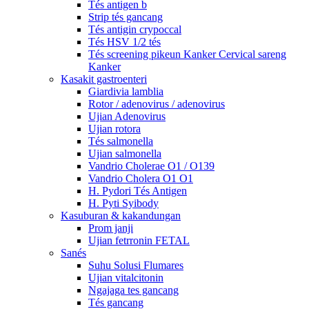
Tés antigen b
Strip tés gancang
Tés antigin crypoccal
Tés HSV 1/2 tés
Tés screening pikeun Kanker Cervical sareng
Kanker
Kasakit gastroenteri
Giardivia lamblia
Rotor / adenovirus / adenovirus
Ujian Adenovirus
Ujian rotora
Tés salmonella
Ujian salmonella
Vandrio Cholerae O1 / O139
Vandrio Cholera O1 O1
H. Pydori Tés Antigen
H. Pyti Syibody
Kasuburan & kakandungan
Prom janji
Ujian fetrronin FETAL
Sanés
Suhu Solusi Flumares
Ujian vitalcitonin
Ngajaga tes gancang
Tés gancang