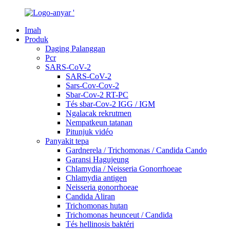
Imah
Produk
Daging Palanggan
Pcr
SARS-CoV-2
SARS-CoV-2
Sars-Cov-Cov-2
Sbar-Cov-2 RT-PC
Tés sbar-Cov-2 IGG / IGM
Ngalacak rekrutmen
Nempatkeun tatanan
Pitunjuk vidéo
Panyakit tepa
Gardnerela / Trichomonas / Candida Cando
Garansi Hagujeung
Chlamydia / Neisseria Gonorrhoeae
Chlamydia antigen
Neisseria gonorrhoeae
Candida Aliran
Trichomonas hutan
Trichomonas heunceut / Candida
Tés hellinosis baktéri