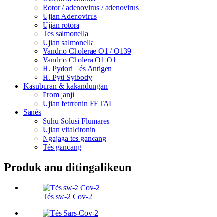
Rotor / adenovirus / adenovirus
Ujian Adenovirus
Ujian rotora
Tés salmonella
Ujian salmonella
Vandrio Cholerae O1 / O139
Vandrio Cholera O1 O1
H. Pydori Tés Antigen
H. Pyti Syibody
Kasuburan & kakandungan
Prom janji
Ujian fetrronin FETAL
Sanés
Suhu Solusi Flumares
Ujian vitalcitonin
Ngajaga tes gancang
Tés gancang
Produk anu ditingalikeun
Tés sw-2 Cov-2