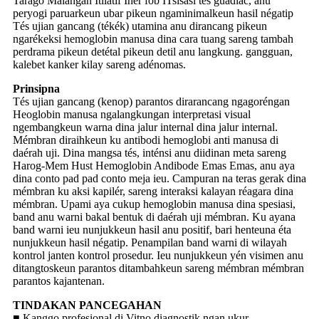
Tarago Malangan Itilatif Iher fob ITsisasi tes guadiac, anu
peryogi paruarkeun ubar pikeun ngaminimalkeun hasil négatip
Tés ujian gancang (tékék) utamina anu dirancang pikeun
ngarékeksi hemoglobin manusa dina cara tuang sareng tambah
perdrama pikeun detétal pikeun detil anu langkung. gangguan,
kalebet kanker kilay sareng adénomas.
Prinsipna
Tés ujian gancang (kenop) parantos dirarancang ngagoréngan
Heoglobin manusa ngalangkungan interpretasi visual
ngembangkeun warna dina jalur internal dina jalur internal.
Mémbran diraihkeun ku antibodi hemoglobi anti manusa di
daérah uji. Dina mangsa tés, inténsi anu diidinan meta sareng
Harog-Mem Hust Hemoglobin Andibode Emas Emas, anu aya
dina conto pad pad conto meja ieu. Campuran na teras gerak dina
mémbran ku aksi kapilér, sareng interaksi kalayan réagara dina
mémbran. Upami aya cukup hemoglobin manusa dina spesiasi,
band anu warni bakal bentuk di daérah uji mémbran. Ku ayana
band warni ieu nunjukkeun hasil anu positif, bari henteuna éta
nunjukkeun hasil négatip. Penampilan band warni di wilayah
kontrol janten kontrol prosedur. Ieu nunjukkeun yén visimen anu
ditangtoskeun parantos ditambahkeun sareng mémbran mémbran
parantos kajantenan.
TINDAKAN PANCEGAHAN
■ Kanggo profesional di Vitno diagnostik ngan ukur.